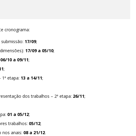
nte cronograma:
a submissão:
17/09
;
 dimensões):
17/09 a 05/10
;
:
06/10 a 09/11
;
11
;
– 1ª etapa:
13 a 14/11
;
resentação dos trabalhos – 2ª etapa:
26/11
;
apa:
01 a 05/12
;
res trabalhos:
05/12
;
o nos anais:
08 a 21/12
.