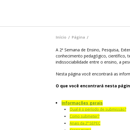
Início
/
Página
/
A 2ª Semana de Ensino, Pesquisa, Exten
conhecimento pedagógico, científico, tec
indissociabilidade entre o ensino, a pes
Nesta página você encontrará as info
O que você encontrará nesta págin
Informações gerais
Qual é o período de submissão?
Como submeter?
Anais da 2ª SEPEC