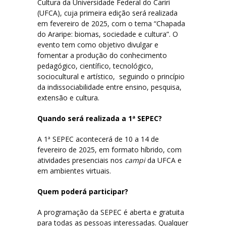
Cultura da Universidade Federal do Cariri
(UFCA), cuja primeira edição será realizada
Segunda-feira (01/12)
em fevereiro de 2025, com o tema “Chapada
do Araripe: biomas, sociedade e cultura”. O
evento tem como objetivo divulgar e
Terça-feira (02/12)
fomentar a produção do conhecimento
pedagógico, científico, tecnológico,
Quarta-feira (03/12)
sociocultural e artístico, seguindo o princípio
da indissociabilidade entre ensino, pesquisa,
Quinta-feira (04/12)
extensão e cultura.
Quando será realizada a 1ª SEPEC?
Sexta-feira (05/12)
A 1ª SEPEC acontecerá de 10 a 14 de
fevereiro de 2025, em formato híbrido, com
Certificados
atividades presenciais nos
campi
da UFCA e
em ambientes virtuais.
Dúvidas
Quem poderá participar?
Edições anteriores
A programação da SEPEC é aberta e gratuita
para todas as pessoas interessadas. Qualquer
1ª SEPEC