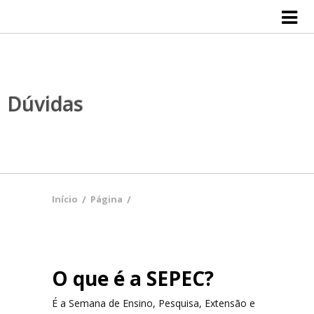
Início
Inscrições
Submissões e Templates
Dúvidas
Ensino
Extensão
Pesquisa
Início
/
Página
/
Cultura
O que é a SEPEC?
Premiações
É a Semana de Ensino, Pesquisa, Extensão e
Programação