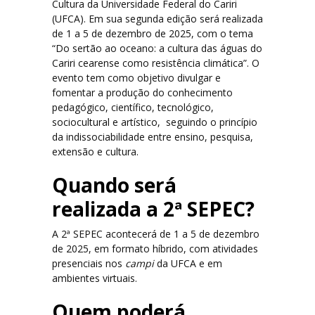
Cultura da Universidade Federal do Cariri
(UFCA). Em sua segunda edição será realizada
Segunda-feira (01/12)
de 1 a 5 de dezembro de 2025, com o tema
“Do sertão ao oceano: a cultura das águas do
Cariri cearense como resistência climática”. O
Terça-feira (02/12)
evento tem como objetivo divulgar e
fomentar a produção do conhecimento
Quarta-feira (03/12)
pedagógico, científico, tecnológico,
sociocultural e artístico, seguindo o princípio
Quinta-feira (04/12)
da indissociabilidade entre ensino, pesquisa,
extensão e cultura.
Sexta-feira (05/12)
Quando será
realizada a 2ª SEPEC?
Certificados
A 2ª SEPEC acontecerá de 1 a 5 de dezembro
Dúvidas
de 2025, em formato híbrido, com atividades
presenciais nos
campi
da UFCA e em
Edições anteriores
ambientes virtuais.
Quem poderá
1ª SEPEC